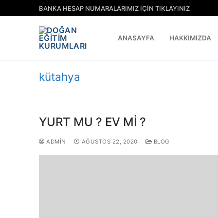
BANKA HESAP NUMARALARIMIZ İÇİN TIKLAYINIZ
ANASAYFA
HAKKIMIZDA
kütahya
YURT MU ? EV Mİ ?
ADMIN
AĞUSTOS 22, 2020
BLOG