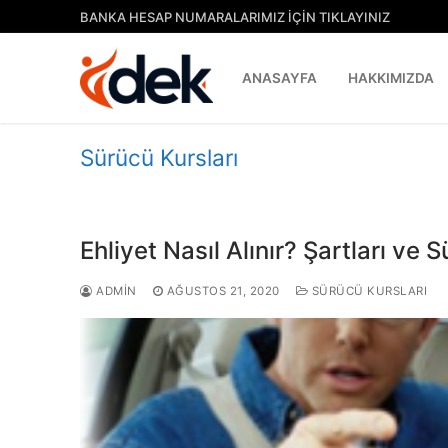
İçeriğe
BANKA HESAP NUMARALARIMIZ İÇİN TIKLAYINIZ
atla
ANASAYFA
HAKKIMIZDA
Sürücü Kursları
Ehliyet Nasıl Alınır? Şartları ve S
ADMIN
AĞUSTOS 21, 2020
SÜRÜCÜ KURSLARI