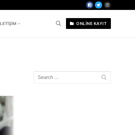
İLETIŞIM
ONLİNE KAYIT
a:
Arama: