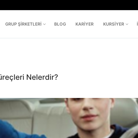
GRUP ŞIRKETLERI
BLOG
KARIYER
KURSIYER
Aram
üreçleri Nelerdir?