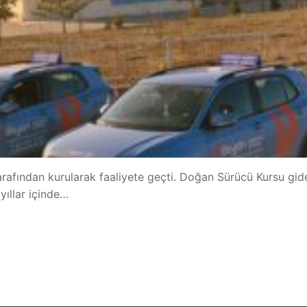
afından kurularak faaliyete geçti. Doğan Sürücü Kursu gid
yıllar içinde…