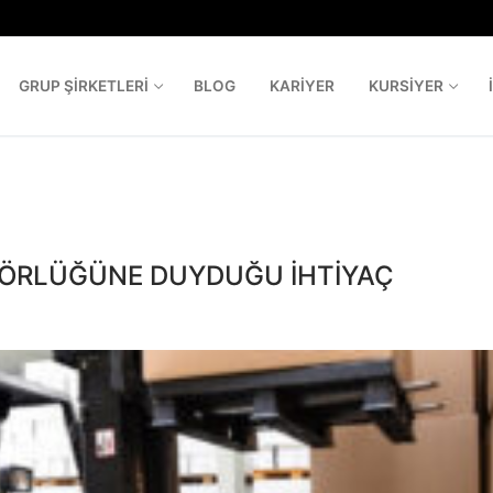
GRUP ŞIRKETLERI
BLOG
KARIYER
KURSIYER
Aram
ATÖRLÜĞÜNE DUYDUĞU İHTİYAÇ