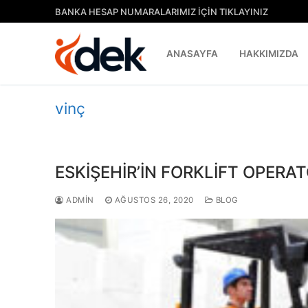
İçeriğe
BANKA HESAP NUMARALARIMIZ İÇİN TIKLAYINIZ
atla
ANASAYFA
HAKKIMIZDA
vinç
ESKİŞEHİR’İN FORKLİFT OPER
ADMIN
AĞUSTOS 26, 2020
BLOG