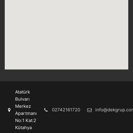
Atatürk
Bulvarı
Merkez
02742161720
info@dekgrup.co
Apartmanı
No:1 Kat:2
Kütahya