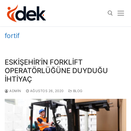
İçeriğe
atla
fortif
Arama:
ESKİŞEHİR’İN FORKLİFT
OPERATÖRLÜĞÜNE DUYDUĞU
İHTİYAÇ
ADMIN
AĞUSTOS 26, 2020
BLOG