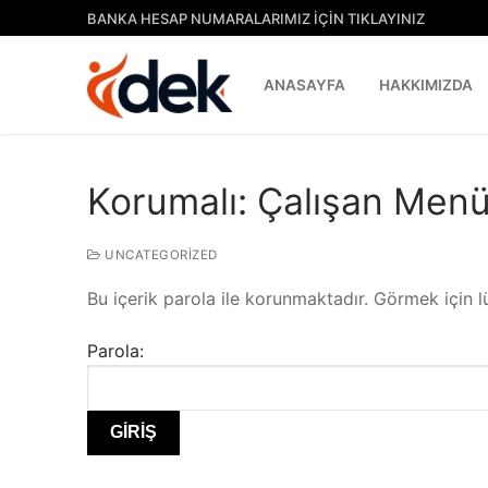
İçeriğe
BANKA HESAP NUMARALARIMIZ İÇİN TIKLAYINIZ
atla
ANASAYFA
HAKKIMIZDA
Korumalı: Çalışan Men
UNCATEGORIZED
Bu içerik parola ile korunmaktadır. Görmek için lü
Parola: