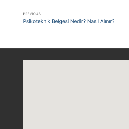
Yazı
PREVIOUS
Previous
Psikoteknik Belgesi Nedir? Nasıl Alınır?
dolaşımı
post: