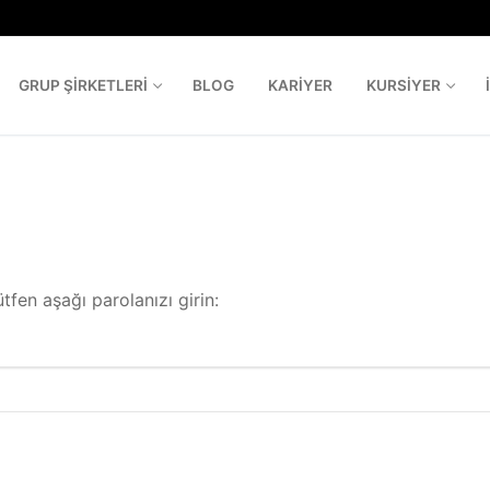
GRUP ŞIRKETLERI
BLOG
KARIYER
KURSIYER
Aram
ü
tfen aşağı parolanızı girin: