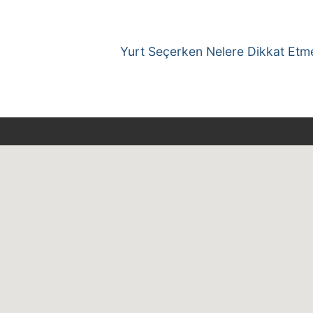
Next
Yurt Seçerken Nelere Dikkat Etme
post: